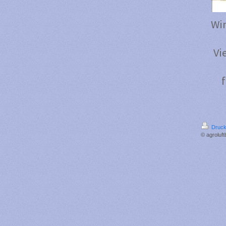
Wi
Vi
Druck
© agroluft